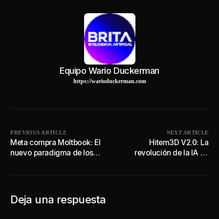
Equipo Wario Duckerman
https://warioduckerman.com
PREVIOUS ARTICLE
NEXT ARTICLE
Meta compra Moltbook: El
Hitem3D V2.0: La
nuevo paradigma de los
revolución de la IA en
agentes IA
modelos 3D
Deja una respuesta