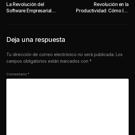
La Revolución del
Revolución en la
Software Empresarial
Productividad: Cómo los
Complejo: Cómo la
Plugins de OpenAI y
Inteligencia Artificial está
Codex Transforman los
Acelerando el Desarrollo
Flujos de Trabajo
desde Tucumán al Mundo
Deja una respuesta
Tu dirección de correo electrónico no será publicada.
Los
campos obligatorios están marcados con
*
Comentario
*