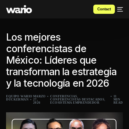
Contact
Los mejores
conferencistas de
México: Líderes que
transforman la estrategia
y la tecnología en 2026
,
EQUIPO WARIO
MARZO
CONFERENCIAS
11
,
DUCKERMAN
27,
CONFERENCISTAS DESTACADOS
MIN
2026
ECOSISTEMA EMPRENDEDOR
READ