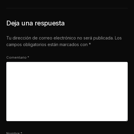
OpenAI Están
la Nueva Era del
Redefiniendo los Límites
Periodismo con
del Mañana
Inteligencia Artificial
Deja una respuesta
Tu dirección de correo electrónico no será publicada.
Los
campos obligatorios están marcados con
*
Comentario
*
Nombre
*