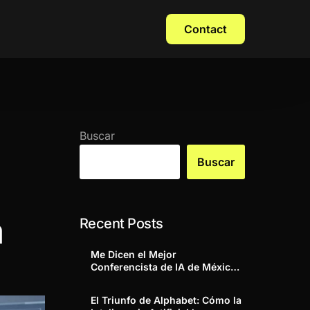
Contact
Buscar
Buscar
a
Recent Posts
Me Dicen el Mejor
Conferencista de IA de México y
América Latina. Esta es la
Historia que Nunca Había
El Triunfo de Alphabet: Cómo la
Contado.