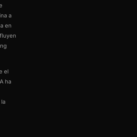
e
ina a
ua en
nfluyen
ung
e el
IA ha
 la