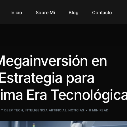
Inicio
Sobre Mí
Blog
Contacto
egainversión en
 Estrategia para
xima Era Tecnológic
 Y DEEP TECH
,
INTELIGENCIA ARTIFICIAL
,
NOTICIAS
8 MIN READ