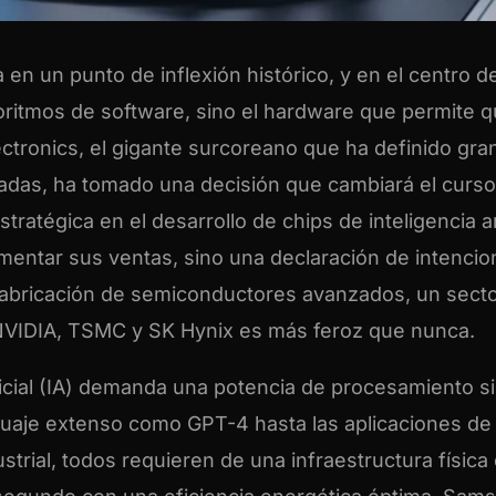
 en un punto de inflexión histórico, y en el centro d
oritmos de software, sino el hardware que permite 
tronics, el gigante surcoreano que ha definido gra
écadas, ha tomado una decisión que cambiará el curso
ratégica en el desarrollo de chips de inteligencia art
mentar sus ventas, sino una declaración de intenci
 fabricación de semiconductores avanzados, un sect
NVIDIA, TSMC y SK Hynix es más feroz que nunca.
ificial (IA) demanda una potencia de procesamiento s
aje extenso como GPT-4 hasta las aplicaciones de 
trial, todos requieren de una infraestructura física