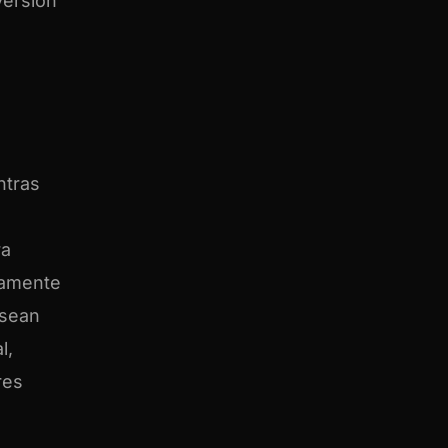
versión
ntras
ra
damente
 sean
l,
res