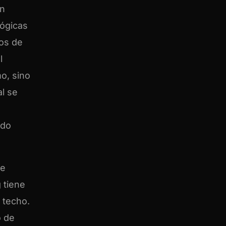
un
lógicas
os de
l
o, sino
al se
ndo
de
 tiene
 techo.
o de