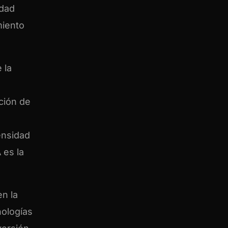
idad
miento
 la
ción de
ensidad
 es la
en la
nologías