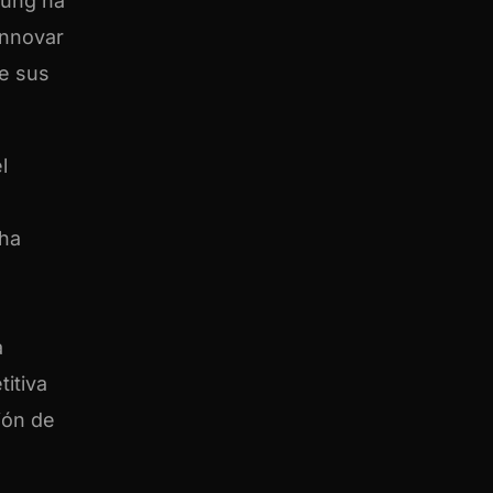
sung ha
innovar
ue sus
l
 ha
a
itiva
ión de