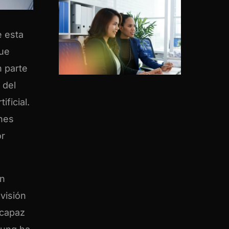
e esta
que
n parte
 del
ificial.
ones
or
in
visión
 capaz