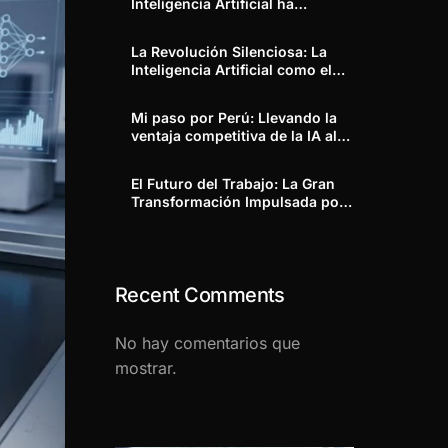
Inteligencia Artificial ha
Transformado a Google Cloud
en una Máquina de Generar
La Revolución Silenciosa: La
Ingresos Reales
Inteligencia Artificial como el
Nuevo Utility Empresarial
Mi paso por Perú: Llevando la
ventaja competitiva de la IA al
SIM Arequipa 2026 bajo mi
dirección estratégica.
El Futuro del Trabajo: La Gran
Transformación Impulsada por
la IA, la Sostenibilidad y el
Talento
Recent Comments
No hay comentarios que
mostrar.