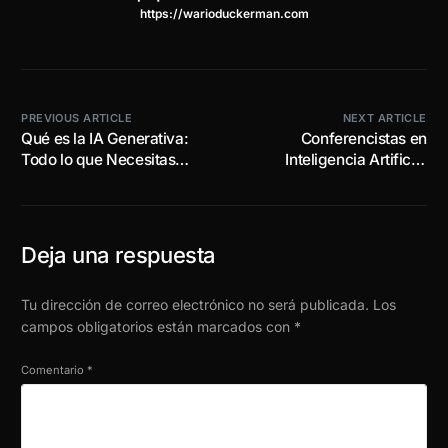
https://warioduckerman.com
PREVIOUS ARTICLE
NEXT ARTICLE
Qué es la IA Generativa:
Conferencistas en
Todo lo que Necesitas
Inteligencia Artificial
Saber
Generativa de México
Deja una respuesta
Tu dirección de correo electrónico no será publicada.
Los
campos obligatorios están marcados con
*
Comentario
*