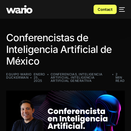
Contact
Conferencistas de
Inteligencia Artificial de
México
EQUIPO WARIO
ENERO
CONFERENCIAS
,
INTELIGENCIA
2
DUCKERMAN
25,
ARTIFICIAL
,
INTELIGENCIA
MIN
2025
ARTIFICIAL GENERATIVA
READ